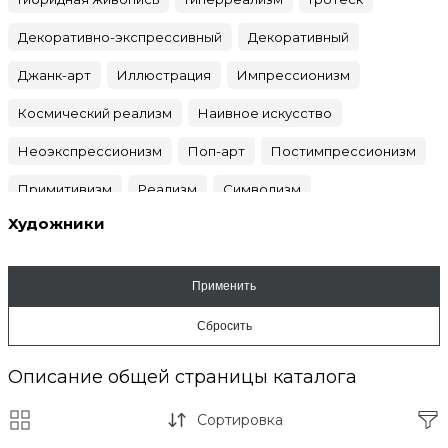
Декоративно-экспрессивный
Декоративный
Джанк-арт
Иллюстрация
Импрессионизм
Космический реализм
Наивное искусство
Неоэкспрессионизм
Поп-арт
Постимпрессионизм
Примитивизм
Реализм
Символизм
Художники
Синтетический реализм
Сюрреализм
Фовизм
Цветная графика
Экспрессионизм
Описание общей страницы каталога
Сортировка