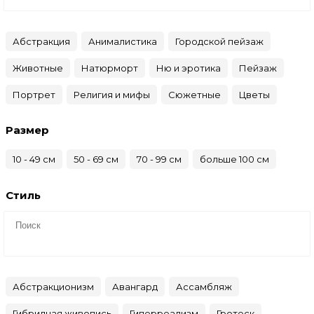
Абстракция
Анималистика
Городской пейзаж
Животные
Натюрморт
Ню и эротика
Пейзаж
Портрет
Религия и мифы
Сюжетные
Цветы
Размер
10 - 49 см
50 - 69 см
70 - 99 см
больше 100 см
Стиль
Абстракционизм
Авангард
Ассамбляж
Гибридная живопись
Гиперреализм
Гротеск