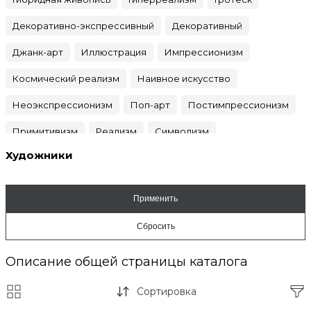
Декоративно-экспрессивный
Декоративный
Джанк-арт
Иллюстрация
Импрессионизм
Космический реализм
Наивное искусство
Неоэкспрессионизм
Поп-арт
Постимпрессионизм
Примитивизм
Реализм
Символизм
Художники
Синтетический реализм
Сюрреализм
Фовизм
Цветная графика
Экспрессионизм
Описание общей страницы каталога
Сортировка