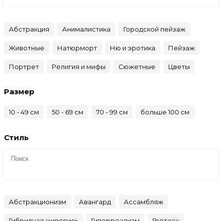
Абстракция
Анималистика
Городской пейзаж
Животные
Натюрморт
Ню и эротика
Пейзаж
Портрет
Религия и мифы
Сюжетные
Цветы
Размер
10 - 49 см
50 - 69 см
70 - 99 см
больше 100 см
Стиль
Абстракционизм
Авангард
Ассамбляж
Гибридная живопись
Гиперреализм
Гротеск